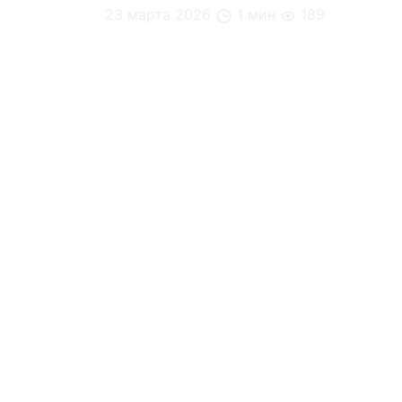
23 марта 2026
1 мин
189
Почему мозг любит ритуалы