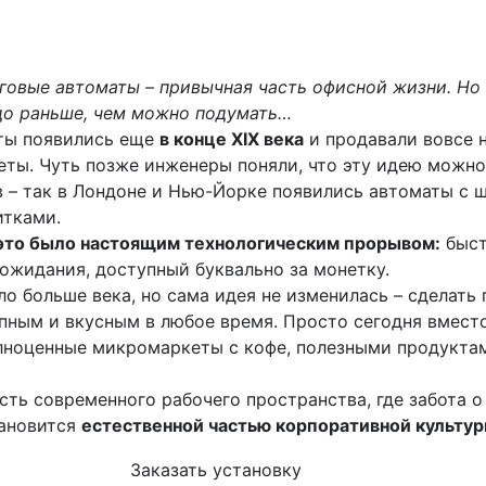
говые автоматы – привычная часть офисной жизни. Но
до раньше, чем можно подумать…
ты появились еще
в конце XIX века
и продавали вовсе н
еты. Чуть позже инженеры поняли, что эту идею можно
в – так в Лондоне и Нью-Йорке появились автоматы с 
итками.
 это было настоящим технологическим прорывом:
быст
 ожидания, доступный буквально за монетку.
ло больше века, но сама идея не изменилась – сделать 
пным и вкусным в любое время. Просто сегодня вмест
лноценные микромаркеты с кофе, полезными продукта
асть современного рабочего пространства, где забота о
тановится
естественной частью корпоративной культур
Заказать установку