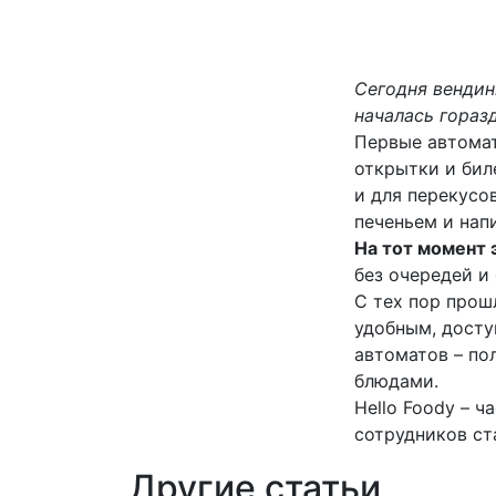
Сегодня вендин
началась гораз
Первые автома
открытки и бил
и для перекусо
печеньем и нап
На тот момент
без очередей и
С тех пор прош
удобным, досту
автоматов – по
блюдами.
Hello Foody – ч
сотрудников с
Другие статьи