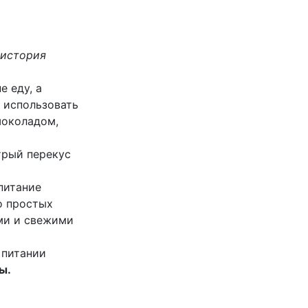
 история
е еду, а
 использовать
шоколадом,
рый перекус
питание
о простых
ми и свежими
 питании
ы.