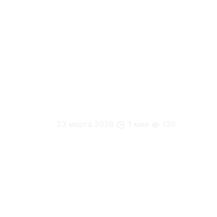
23 марта 2026
1 мин
130
Самые частые вопросы к HR и офис-мен