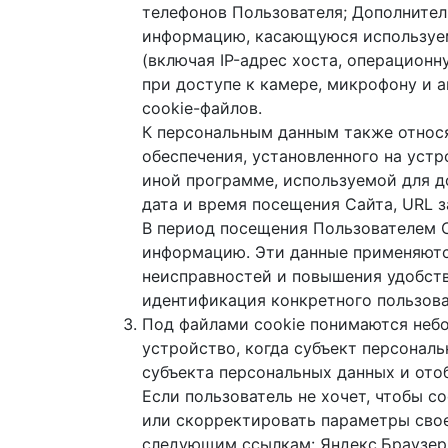
телефонов Пользователя; Дополнител
информацию, касающуюся используемо
(включая IP-адрес хоста, операционн
при доступе к камере, микрофону и 
cookie-файлов.
К персональным данным также относ
обеспечения, установленного на устро
иной программе, используемой для д
дата и время посещения Сайта, URL 
В период посещения Пользователем 
информацию. Эти данные применяются
неисправностей и повышения удобств
идентификация конкретного пользова
Под файлами cookie понимаются небо
устройство, когда субъект персонал
субъекта персональных данных и ото
Если пользователь не хочет, чтобы c
или скорректировать параметры свое
следующим ссылкам: Яндекс.Браузер, Moz