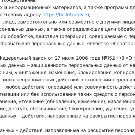
 тождественны;
их и информационных материалов, а также программ дл
 сетевому адресу
https://hellofoody.ru
;
– лицо, самостоятельно или совместно с другими лица
ональных данных, а также определяющие цели обрабо
их обработке, действия (операции), совершаемые с п
обрабатывая персональные данные, является Оператор
 Федеральный закон от 27 июля 2006 года №152-ФЗ «О 
ых данных – защищенность персональных данных от н
 ним, уничтожения, изменения, блокирования, копиров
от иных неправомерных действий в отношении персонал
– любое действие (операция) или совокупность дейст
изации или без использования таких средств с персон
анение, уточнение (обновление, изменение), извлечение
ие, доступ), обезличивание, блокирование, удаление, 
данных – действия, направленные на раскрытие персо
анных – действия, направленные на раскрытие персон