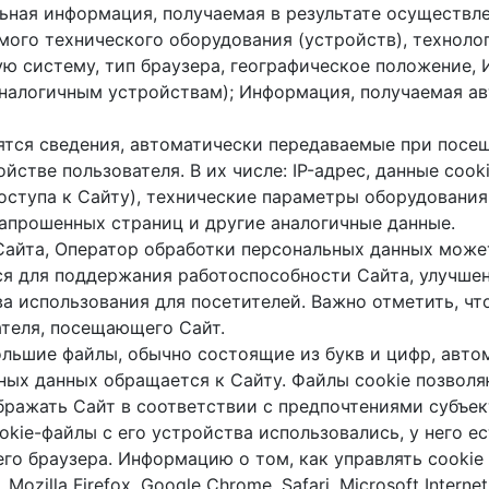
ьная информация, получаемая в результате осуществле
го технического оборудования (устройств), техноло
ую систему, тип браузера, географическое положение,
аналогичным устройствам); Информация, получаемая ав
ятся сведения, автоматически передаваемые при посе
йстве пользователя. В их числе: IP-адрес, данные cook
оступа к Сайту), технические параметры оборудовани
запрошенных страниц и другие аналогичные данные.
Сайта, Оператор обработки персональных данных може
 для поддержания работоспособности Сайта, улучшен
а использования для посетителей. Важно отметить, чт
теля, посещающего Сайт.
льшие файлы, обычно состоящие из букв и цифр, авто
ьных данных обращается к Сайту. Файлы cookie позвол
бражать Сайт в соответствии с предпочтениями субъек
ookie-файлы с его устройства использовались, у него е
го браузера. Информацию о том, как управлять cookie 
illa Firefox, Google Chrome, Safari, Microsoft Internet 