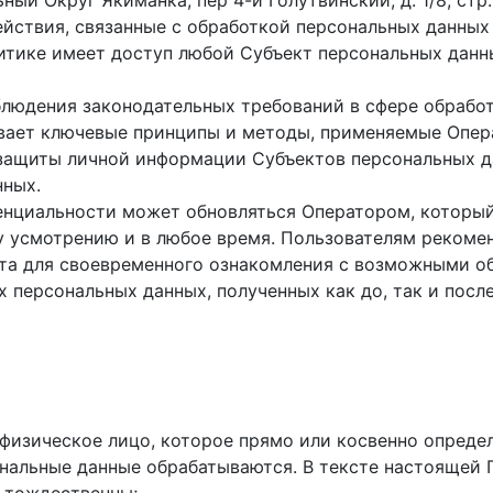
ьный Округ Якиманка, пер 4-й Голутвинский, д. 1/8, стр. 
ействия, связанные с обработкой персональных данных
итике имеет доступ любой Субъект персональных данны
людения законодательных требований в сфере обработ
ивает ключевые принципы и методы, применяемые Опер
 защиты личной информации Субъектов персональных 
нных.
нциальности может обновляться Оператором, который 
у усмотрению и в любое время. Пользователям рекомен
нта для своевременного ознакомления с возможными о
 персональных данных, полученных как до, так и посл
 физическое лицо, которое прямо или косвенно опред
ональные данные обрабатываются. В тексте настоящей