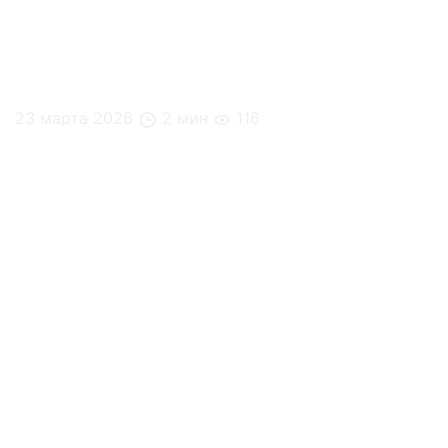
23 марта 2026
2 мин
116
Hello Foody на конференции «Online поколение в
offline команде»