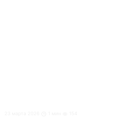
23 марта 2026
1 мин
154
Почему мы принимаем худшие решения, когда
голодны