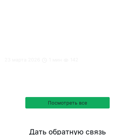
23 марта 2026
1 мин
142
Почему в микромаркетах Hello Foody такой
вкусный кофе?
Посмотреть все
Дать обратную связь