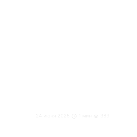
24 июня 2025
1 мин
389
XV HR-конференция «Управление произв