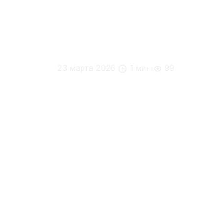
23 марта 2026
1 мин
99
Инвестиция в питание = инвестиция в к