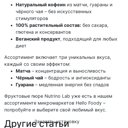
Натуральный кофеин
из матчи, гуараны и
чёрного чая – без искусственных
стимуляторов
100% растительный состав:
без сахара,
глютена и консервантов
Веганский продукт
, подходящий для любых
диет
Ассортимент включает три уникальных вкуса,
каждый со своим эффектом:
Матча
– концентрация и выносливость
Чёрный чай
– бодрость и антиоксиданты
Гуарана
– медленная энергия без спадов
Фруктовые пюре Nutrino Lab уже есть в нашем
ассортименте микромаркетов Hello Foody –
попробуйте и выберите свой любимый вкус.
Другие статьи
Заказать установку