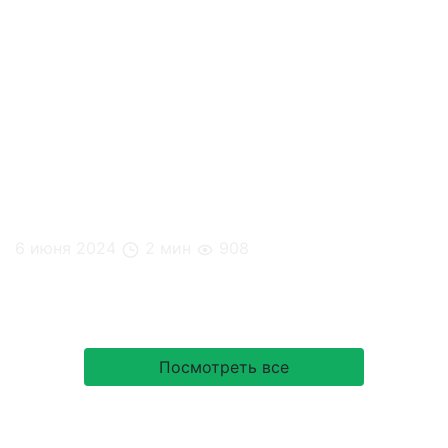
6 июня 2024
2 мин
908
ТОП-5 полезных трендов в питании
Посмотреть все