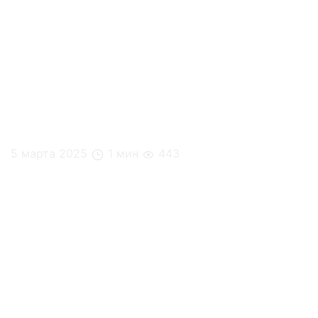
5 марта 2025
1 мин
443
Премия «Административный директор 2024 года»