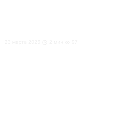
23 марта 2026
2 мин
97
4 чашки кофе в день: что говорит наука