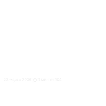
23 марта 2026
1 мин
104
Простые советы для продуктивного рабочего дня