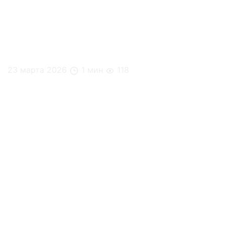
23 марта 2026
1 мин
118
Стресс на работе редко возникает из-за самих
задач