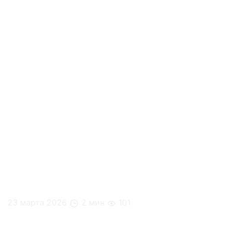
23 марта 2026
2 мин
101
Зачем офису микромаркет, если есть доставка?