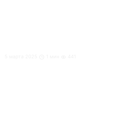
5 марта 2025
1 мин
441
Премия «Административный директор 2024 года»