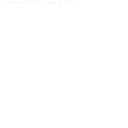
21 июля 2025
2 мин
530
Дегустации как способ знакомства