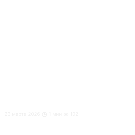
23 марта 2026
1 мин
102
Баланс работы и жизни – это не роскошь, а
необходимость