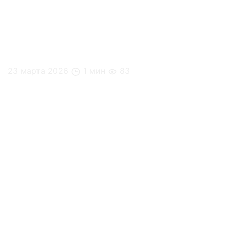
23 марта 2026
1 мин
83
5 способов повысить энергию без кофе