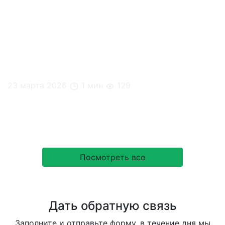
23 марта 2026
1 мин
129
Самые частые вопросы к HR и офис-менеджеру (…
не про работу)
Посмотреть все
Дать обратную связь
Заполните и отправьте форму, в течение дня мы