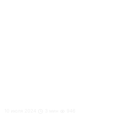
10 июля 2024
3 мин
946
Перекусы на рабочем месте: что выбрать для
повышения работоспособности