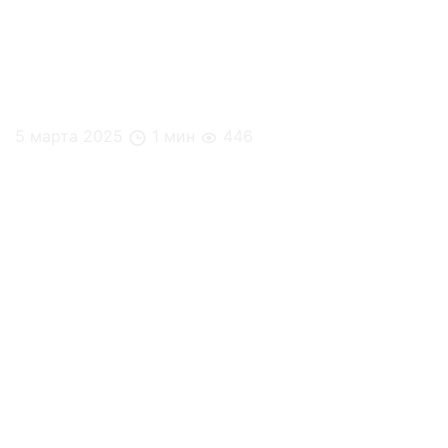
5 марта 2025
1 мин
446
Премия «Административный директор 2024 года»