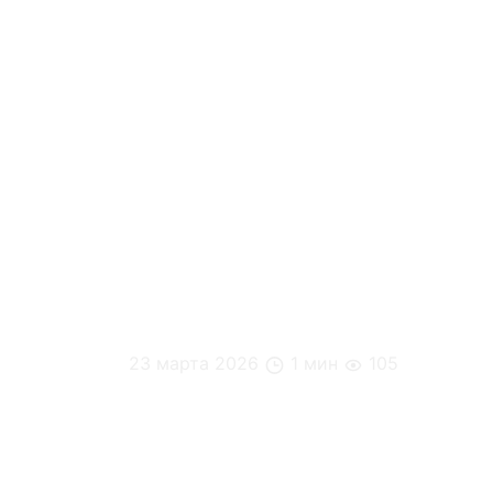
23 марта 2026
1 мин
105
Инвестиция в питание = инвестиция в к