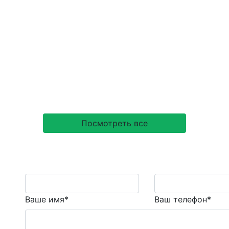
I в HR — норм или стрем?»
Посмотреть все
Ваше имя*
Ваш телефон*