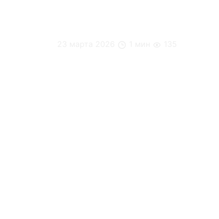
23 марта 2026
1 мин
135
Когда в офисе нет кофе, который действ