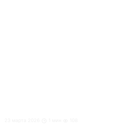
23 марта 2026
1 мин
108
3 мифа об офисном питании