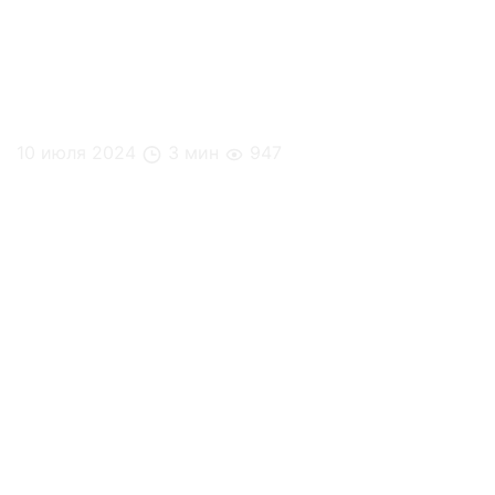
10 июля 2024
3 мин
947
Перекусы на рабочем месте: что выбрать для
повышения работоспособности