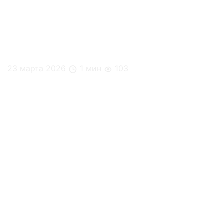
23 марта 2026
1 мин
103
Инвестиция в питание = инвестиция в команду