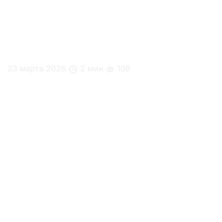
23 марта 2026
2 мин
109
Зачем офису микромаркет, если есть доставка?