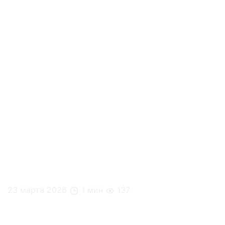
23 марта 2026
1 мин
137
Обновленный ассортимент в микромаркетах Hello
Foody