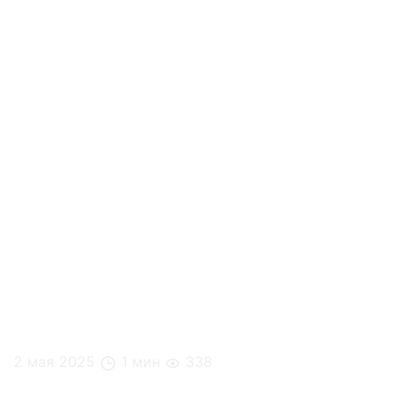
2 мая 2025
1 мин
338
Конференция ВИЗАВИ & Beyond Taylor «AI в HR —