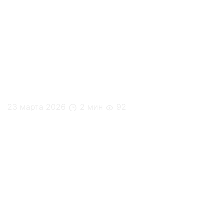
23 марта 2026
2 мин
92
4 чашки кофе в день: что говорит наука