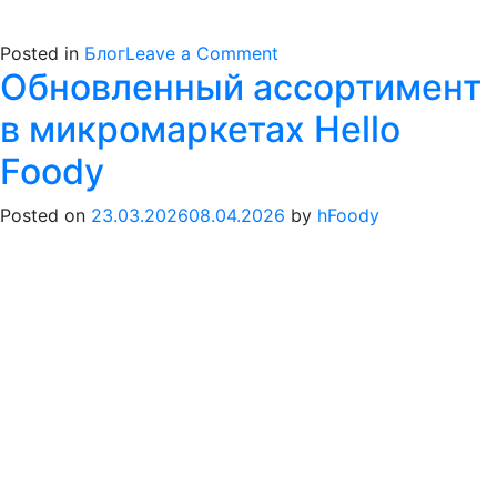
on
Posted in
Блог
Leave a Comment
Обновленный ассортимент
Почему
в
в микромаркетах Hello
микромаркетах
Hello
Foody
Foody
такой
Posted on
23.03.2026
08.04.2026
by
hFoody
вкусный
кофе?