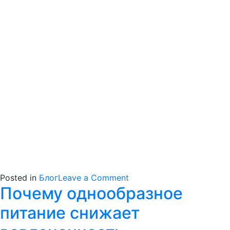
on
Posted in
Блог
Leave a Comment
Почему однообразное
Обновленный
ассортимент
питание снижает
в
микромаркетах