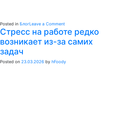
on
Posted in
Блог
Leave a Comment
Стресс на работе редко
Миф
или
возникает из-за самих
правда:
продуктивность
задач
=
занятость?
Posted on
23.03.2026
by
hFoody