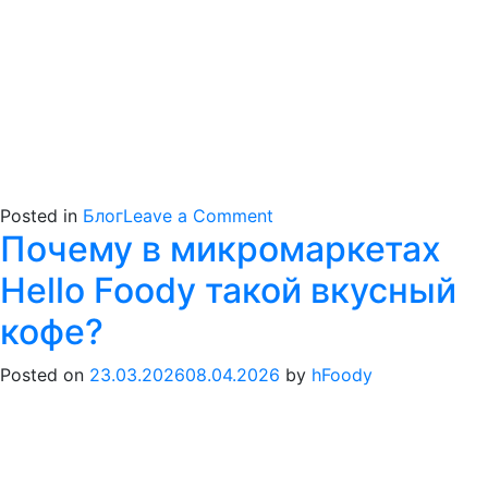
on
Posted in
Блог
Leave a Comment
Почему в микромаркетах
Стресс
на
Hello Foody такой вкусный
работе
редко
кофе?
возникает
из-
Posted on
23.03.2026
08.04.2026
by
hFoody
за
самих
задач