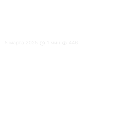
5 марта 2025
1 мин
446
Премия «Административный директор 2024 года»