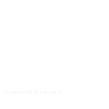
23 марта 2026
2 мин
97
4 чашки кофе в день: что говорит наука