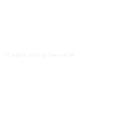
23 марта 2026
1 мин
98
Натуральный заряд энергии от Nutrino Lab