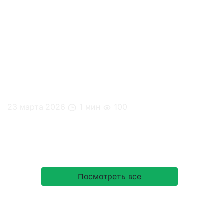
23 марта 2026
1 мин
100
Знаете, когда автоматы впервые начали выдавать
еду и напитки?
Посмотреть все